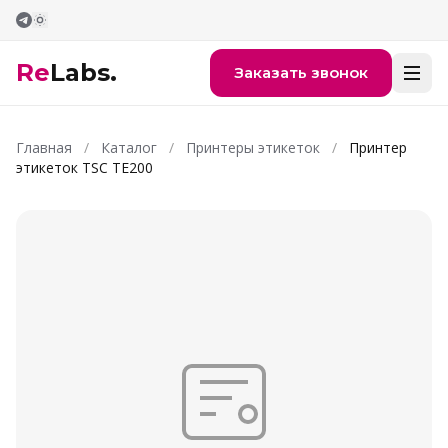
Перейти к содержимому
Re
Labs.
Заказать звонок
Главная
/
Каталог
/
Принтеры этикеток
/
Принтер
этикеток TSC TE200