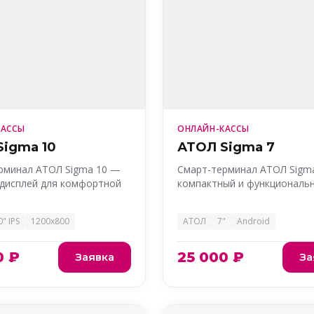
КАССЫ
ОНЛАЙН-КАССЫ
Sigma 10
АТОЛ Sigma 7
рминал АТОЛ Sigma 10 —
Смарт-терминал АТОЛ Sigm
дисплей для комфортной
компактный и функциональ
0" IPS
1200x800
АТОЛ
7"
Android
0 ₽
25 000 ₽
Заявка
За