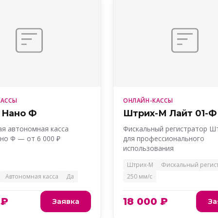
КАССЫ
ОНЛАЙН-КАССЫ
 Нано Ф
Штрих-М Лайт 01-Ф
я автономная касса
Фискальный регистратор Ш
но Ф — от 6 000 ₽
для профессионального
использования
Штрих-М
Фискальный регис
Автономная касса
Да
250 мм/с
 ₽
18 000 ₽
Заявка
За