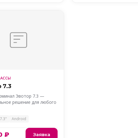
КАССЫ
 7.3
рминал Эвотор 7.3 —
льное решение для любого
7.3"
Android
0 ₽
Заявка