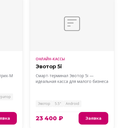
ОНЛАЙН-КАССЫ
Эвотор 5i
трих-М
Смарт-терминал Эвотор 5i —
идеальная касса для малого бизнеса
тратор
Эвотор
5.5"
Android
23 400 ₽
явка
Заявка