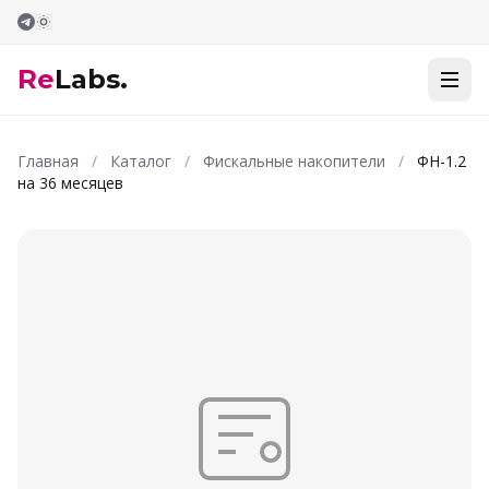
Перейти к содержимому
Re
Labs.
Главная
/
Каталог
/
Фискальные накопители
/
ФН-1.2
на 36 месяцев