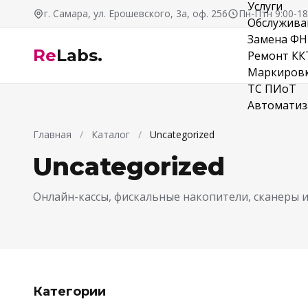
Услуги
Перейти к содержимому
г. Самара, ул. Ерошевского, 3а, оф. 256
Пн-Птн 9:00-18
Обслужива
Замена ФН
Re
Labs.
Ремонт КК
Маркиров
ТС ПИоТ
Автоматиз
Главная
/
Каталог
/
Uncategorized
Uncategorized
Онлайн-кассы, фискальные накопители, сканеры 
Категории