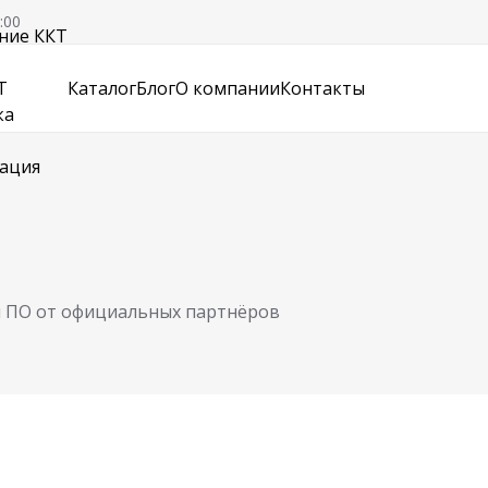
:00
ние ККТ
Т
Каталог
Блог
О компании
Контакты
ка
ация
и ПО от официальных партнёров